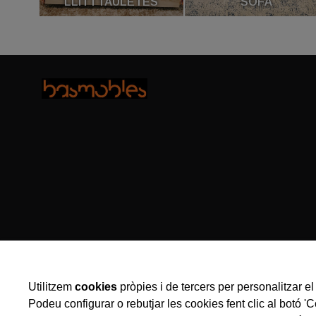
LLIT I TAULETES
SOFÀ
Utilitzem
cookies
pròpies i de tercers per personalitzar el 
Podeu configurar o rebutjar les cookies fent clic al botó '