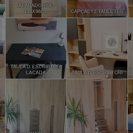
APARADOR DE
138X98cm
CAPÇAL I 2 TAULETES
TAULA D´ESCRIPTORI
LACADA
TAULA D´ESCRIPTORI