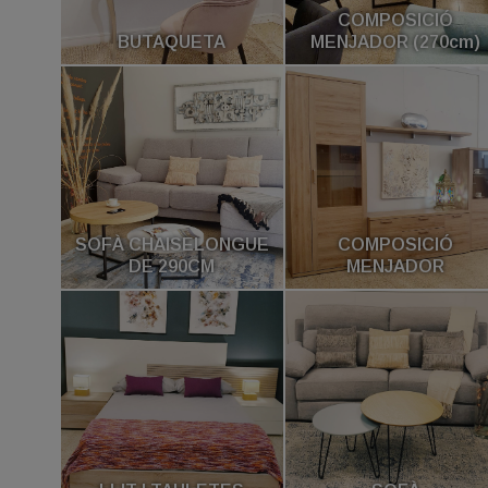
COMPOSICIÓ
BUTAQUETA
MENJADOR (270cm)
SOFÀ CHAISELONGUE
COMPOSICIÓ
DE 290CM
MENJADOR