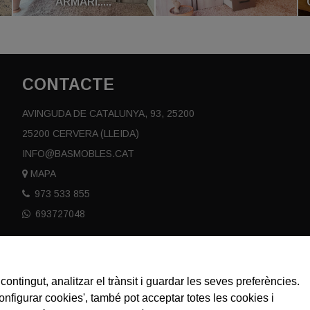
ARMARI.....
CONTACTE
AVINGUDA DE CATALUNYA, 93, 25200
25200 CERVERA (LLEIDA)
INFO@BASMOBLES.CAT
MAPA
973 533 855
693727048
contingut, analitzar el trànsit i guardar les seves preferències.
Configurar cookies', també pot acceptar totes les cookies i