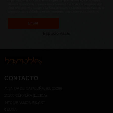
comercial o durante los años necesarios para cumplir con las obligaciones legales.
Los datos no se cederán a terceros salvo en casos en que exista una obligación legal.
Usted tiene derecho a acceder a sus datos personales, los datos inexactos o solicitar su
supresión cuando las Eade ya no sean necesarias. (Reglamento (UE) 2016/679).
Enviar
Espacio vacío
CONTACTO
AVENIDA DE CATALUÑA, 93, 25200
25200 CERVERA (LLEIDA)
INFO@BASMOBLES.CAT
MAPA