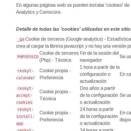
En algunas páginas web se pueden instalar 'cookies' de 
Analytics y Comscore.
Detalle de todas las 'cookies' utilizadas en este sitio
Cookie de terceros (Google analytics) - Estadísticas
_ga
crea al cargar la libreta javascript y no hay una versión
Cookie de terceros
Fin de la sesión del
Se us
PHPSESSID
(Php) - Técnica
navegador
1 hora a partir de la
Cookie propia -
reskyt-
configuración o
En ca
Preferencia
calendar
actualización
Dos años a partir
reskyt-
Cookie propia -
de la configuración
Se us
accept-
Técnica
o actualización
cookies
24 horas a partir
reskyt-
Cookie propia -
En ca
de la configuración
install-
Preferencia
dispo
o actualización
app
24 horas a partir
reskyt-