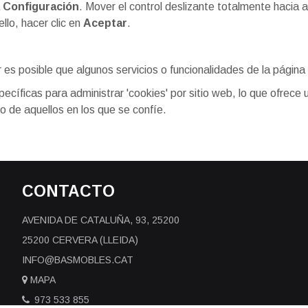
a
Configuración
. Mover el control deslizante totalmente hacia a
ello, hacer clic en
Aceptar
.
 es posible que algunos servicios o funcionalidades de la página
íficas para administrar 'cookies' por sitio web, lo que ofrece u
vo de aquellos en los que se confíe.
CONTACTO
AVENIDA DE CATALUÑA, 93, 25200
25200 CERVERA (LLEIDA)
INFO@BASMOBLES.CAT
MAPA
973 533 855