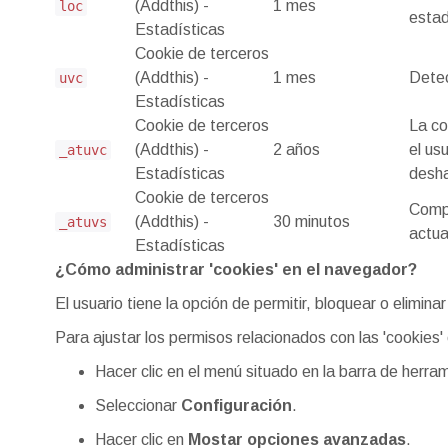
(Addthis) -
1 mes
loc
estad
Estadísticas
Cookie de terceros
(Addthis) -
1 mes
Detec
uvc
Estadísticas
Cookie de terceros
La co
(Addthis) -
2 años
el us
_atuvc
Estadísticas
desha
Cookie de terceros
Compa
(Addthis) -
30 minutos
_atuvs
actua
Estadísticas
¿Cómo administrar 'cookies' en el navegador?
El usuario tiene la opción de permitir, bloquear o elimin
Para ajustar los permisos relacionados con las 'cookies
Hacer clic en el menú situado en la barra de herra
Seleccionar
Configuración
.
Hacer clic en
Mostar opciones avanzadas
.