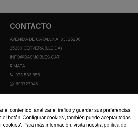
CONTACTO
AVENIDA DE CATALUÑA, 93, 25200
25200 CERVERA (LLEIDA)
INFO@BASMOBLES.CAT
MAPA
973 533 855
693727048
r el contenido, analizar el tráfico y guardar sus preferencias.
n el botón 'Configurar cookies', también puede aceptar todas
r cookies'. Para más información, visita nuestra
política de