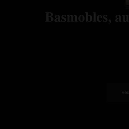
Basm
obl
es, a
Veu