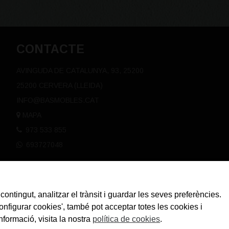
CONTACTE
AVINGUDA DE CATALUNYA, 93, 25200
25200 CERVERA (LLEIDA)
INFO@BASMOBLES.CAT
MAPA
973 533 855
693727048
contingut, analitzar el trànsit i guardar les seves preferències.
Configurar cookies', també pot acceptar totes les cookies i
nformació, visita la nostra
política de cookies
.