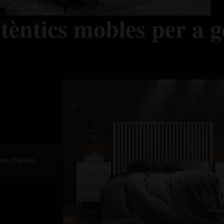
utèntics mobles per a g
re ofertes