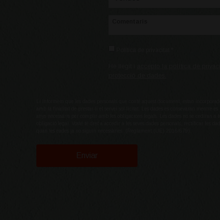
Comentaris
Política de privacitat *
He llegit i
accepto la política de privaci
protecció de dades.
Li informem que les dades personals que conté aquest document, estan incorporades 
amb la finalitat de prestar-li el servei sol-licitat. Les dades es consevaran mentre 
anys necessaris per complir amb les obligacions legals. Les dades no se cediran a t
obligació legal. Vosté té dret a accedir a les seves dades personals, rectificar les dad
quan les eades ja no siguin necessàries. (Reglament (UE) 2016/679).
Enviar