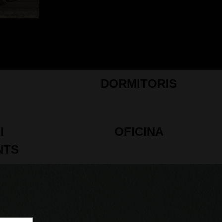
DORMITORIS
I
OFICINA
NTS