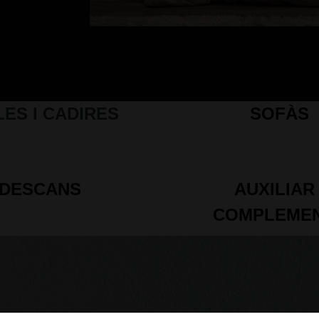
LES I CADIRES
SOFÀS
DESCANS
AUXILIAR 
COMPLEME