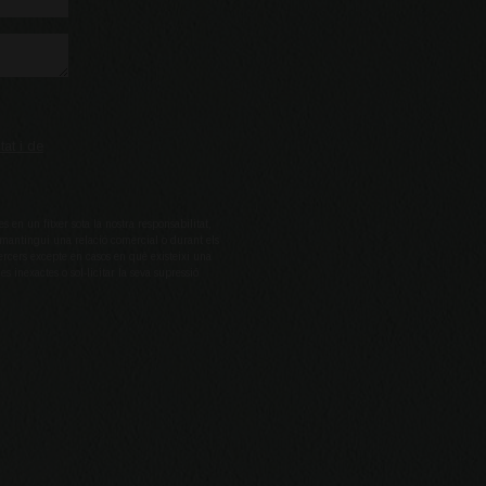
tat i de
en un fitxer sota la nostra responsabilitat,
es mantingui una relació comercial o durant els
ercers excepte en casos en què existeixi una
es inexactes o sol-licitar la seva supressió