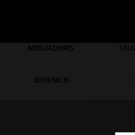
MENJADORS
TAU
JUVENILS