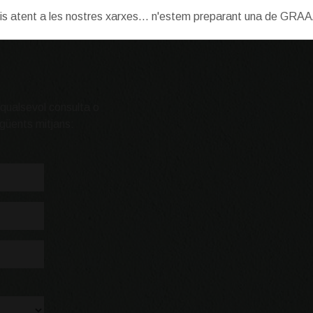
is atent a les nostres xarxes... n'estem preparant una de GRA
 qualsevol consulta o
egüents mitjans: