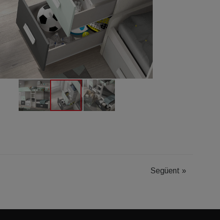
Següent
»