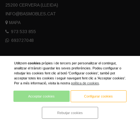
25200 CERVERA (LLEIDA)
INFO@BASMOBLES.CAT
MAPA
973 533 855
693727048
HORARI
Utilitzem
cookies
pròpies i de tercers per personalitzar el contingut,
analitzar el trànsit i guardar les seves preferències. Podeu configurar o
DE DILLUNS A DIVENDRES:
rebutjar les cookies fent clic al botó 'Configurar cookies', també pot
acceptar totes les cookies i seguir navegant fent clic a 'Acceptar cookies'.
MATÍ DE 9.15 A 13.30 I TARDA DE 17.00 A 20.00
Per a més informació, visita la nostra
política de cookies
.
DISSABTE:
Acceptar cookies
Configurar cookies
MATÍ DE 10:00 A 14:00
Rebutjar cookies
POLÍTICA DE PRIVACITAT
POLÍTICA DE COOKIES